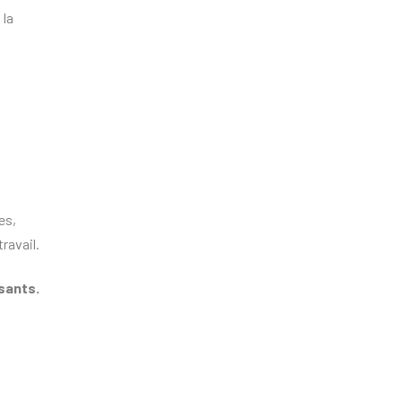
 la
es,
ravail.
sants.