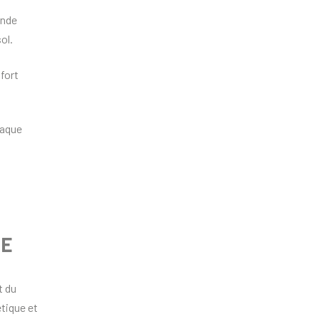
ande
ol.
fort
haque
UE
t du
tique et