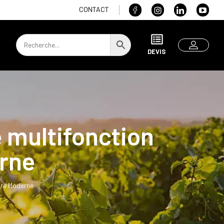
CONTACT
DEVIS
 multifonction
erne
ure Moderne