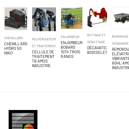
BUTTAGE ET
REMORQUE 
ENJAMBEUR
CHENILLARD
PULVÉRISATEUR
ENJAMBEUR
DÉBUTTAGE
CHENILLARD
VENDANGE
ET TRAITEMENT
BOBARD
DÉCAVATIC
HYDRO 50
REMORQU
CELLULE DE
1074 TROIS
BOISSELET
NIKO
ELÉVATR
TRAITEMENT
RANGS
VIBRANT
TB AMOS
60HL AM
INDUSTRIE
INDUSTRI