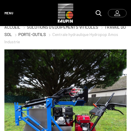
MENU
ACCUEIL
SOLUTIONS D'ÉQUIPEMENTS VITICOLES
TRAVAIL DU
SOL
PORTE-OUTILS
Centrale hydraulique Hydropop Amos
Industrie