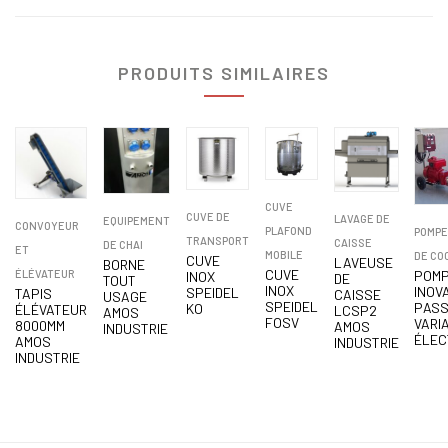
PRODUITS SIMILAIRES
CUVE
CUVE DE
LAVAGE DE
EQUIPEMENT
CONVOYEUR
PLAFOND
POMPE
TRANSPORT
CAISSE
DE CHAI
ET
MOBILE
DE CO
CUVE
LAVEUSE
BORNE
CUVE
ÉLÉVATEUR
POM
INOX
DE
TOUT
INOX
INOVA
SPEIDEL
TAPIS
CAISSE
USAGE
SPEIDEL
PAS
KO
ÉLÉVATEUR
LCSP2
AMOS
FOSV
VARI
8000MM
AMOS
INDUSTRIE
ÉLEC
AMOS
INDUSTRIE
INDUSTRIE