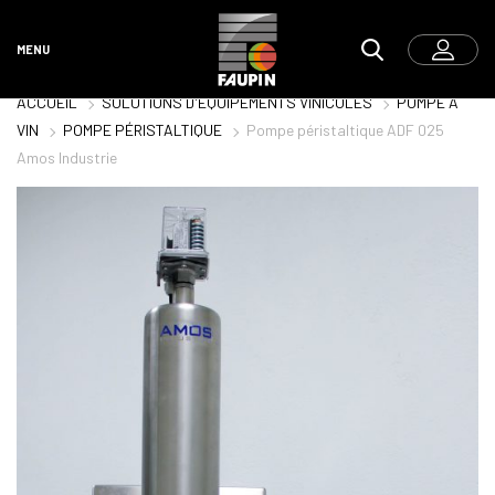
MENU
ACCUEIL
SOLUTIONS D'ÉQUIPEMENTS VINICOLES
POMPE À
VIN
POMPE PÉRISTALTIQUE
Pompe péristaltique ADF 025
Amos Industrie