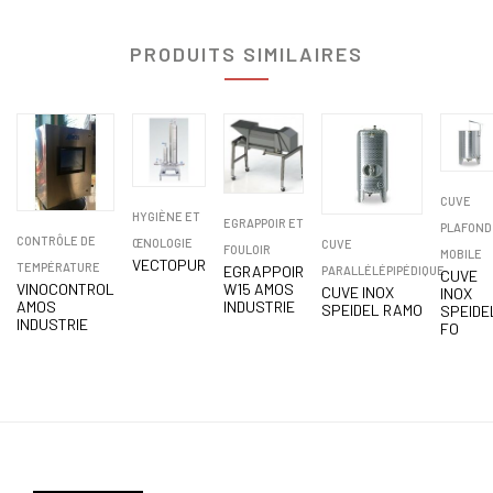
PRODUITS SIMILAIRES
CUVE
HYGIÈNE ET
EGRAPPOIR ET
PLAFOND
CONTRÔLE DE
ŒNOLOGIE
CUVE
FOULOIR
MOBILE
VECTOPUR
TEMPÉRATURE
EGRAPPOIR
PARALLÉLÉPIPÉDIQUE
CUVE
VINOCONTROL
W15 AMOS
CUVE INOX
INOX
AMOS
INDUSTRIE
SPEIDEL RAMO
SPEIDE
INDUSTRIE
FO