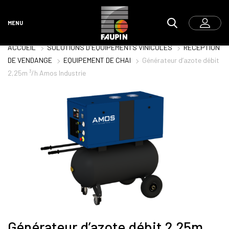
MENU
ACCUEIL
SOLUTIONS D'ÉQUIPEMENTS VINICOLES
RÉCEPTION
DE VENDANGE
EQUIPEMENT DE CHAI
Générateur d’azote débit
2,25m ³/h Amos Industrie
Générateur d’azote débit 2,25m