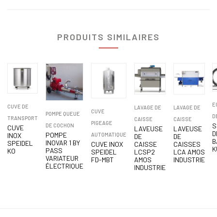
PRODUITS SIMILAIRES
E
CUVE DE
LAVAGE DE
LAVAGE DE
CUVE
POMPE QUEUE
D
TRANSPORT
CAISSE
CAISSE
PIGEAGE
S
DE COCHON
CUVE
LAVEUSE
LAVEUSE
D
POMPE
INOX
AUTOMATIQUE
DE
DE
B
INOVAR 1 BY
SPEIDEL
CUVE INOX
CAISSE
CAISSES
K
PASS
KO
SPEIDEL
LCSP2
LCA AMOS
VARIATEUR
FD-MBT
AMOS
INDUSTRIE
ÉLECTRIQUE
INDUSTRIE