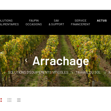
OLUTIONS
FAUPIN
SAV
SERVICE
ACTUS
ALIMENTAIRES
OCCASIONS
& SUPPORT
FINANCEMENT
Arrachage
L
SOLUTIONS D'ÉQUIPEMENTS VITICOLES
TRAVAIL DU SOL
A