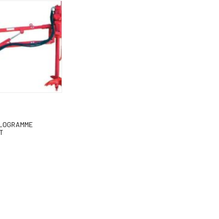
E
À
LOGRAMME
T