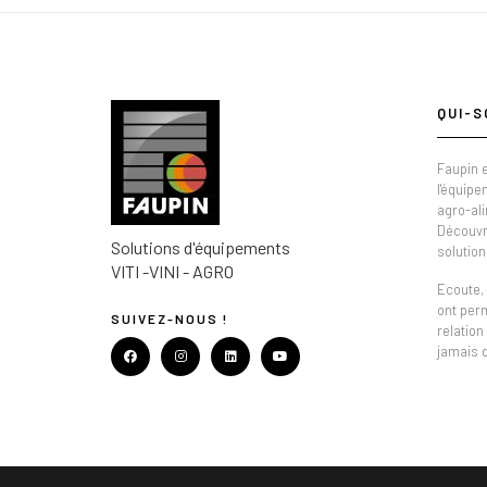
QUI-S
Faupin e
l'équipe
agro-al
Découvr
Solutions d'équipements
solution
VITI -VINI - AGRO
Ecoute, 
ont per
SUIVEZ-NOUS !
relation
jamais 