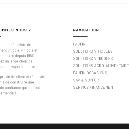
OMMES NOUS ?
NAVIGATION
FAUPIN
st le spécialiste de
ment viticole, vinicole et
SOLUTIONS VITICOLES
imentaire depuis 1950 !
SOLUTIONS VINICOLES
ez un large choix de
SOLUTIONS AGRO-ALIMENTAIR
s de la vigne à la cave.
FAUPIN OCCASIONS
proximité client et réactivité
SAV & SUPPORT
mis de construire une
SERVICE FINANCEMENT
 de confiance qui ne s’est
démentie !