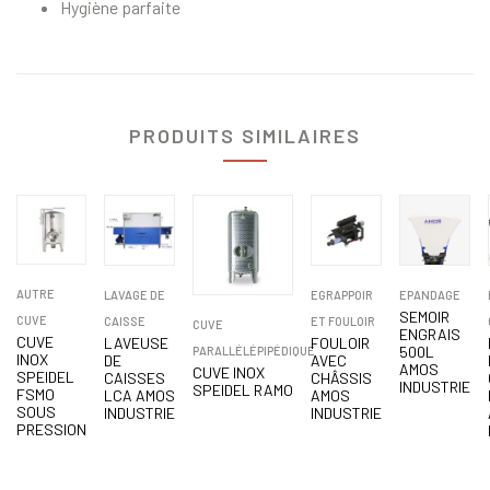
Hygiène parfaite
PRODUITS SIMILAIRES
AUTRE
LAVAGE DE
EGRAPPOIR
EPANDAGE
SEMOIR
CUVE
CAISSE
ET FOULOIR
CUVE
ENGRAIS
CUVE
LAVEUSE
FOULOIR
500L
PARALLÉLÉPIPÉDIQUE
INOX
DE
AVEC
AMOS
CUVE INOX
SPEIDEL
CAISSES
CHÂSSIS
INDUSTRIE
SPEIDEL RAMO
FSMO
LCA AMOS
AMOS
SOUS
INDUSTRIE
INDUSTRIE
PRESSION