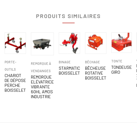
PRODUITS SIMILAIRES
TONTE
PORTE-
BINAGE
BÊCHAGE
REMORQUE À
TONDEUSE
STARMATIC
BÊCHEUSE
OUTILS
VENDANGES
GIRO
BOISSELET
ROTATIVE
CHARIOT
REMORQUE
BOISSELET
DE DÉPOSE
ELÉVATRICE
PERCHE
VIBRANTE
BOISSELET
60HL AMOS
INDUSTRIE