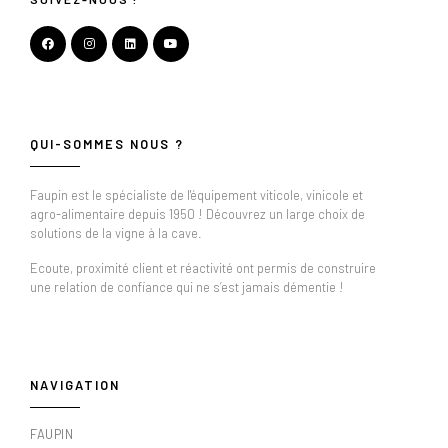
QUI-SOMMES NOUS ?
Faupin est le spécialiste de l'équipement viticole, vinicole et
agro-alimentaire depuis 1950 ! Découvrez un large choix de
solutions de la vigne à la cave.
Ecoute, proximité client et réactivité ont permis de construire
une relation de confiance qui ne s’est jamais démentie !
NAVIGATION
FAUPIN