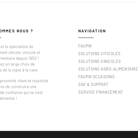
OMMES NOUS ?
NAVIGATION
FAUPIN
st le spécialiste de
ment viticole, vinicole et
SOLUTIONS VITICOLES
imentaire depuis 1950 !
SOLUTIONS VINICOLES
ez un large choix de
SOLUTIONS AGRO-ALIMENTAIR
s de la vigne à la cave.
FAUPIN OCCASIONS
proximité client et réactivité
SAV & SUPPORT
mis de construire une
SERVICE FINANCEMENT
 de confiance qui ne s’est
démentie !