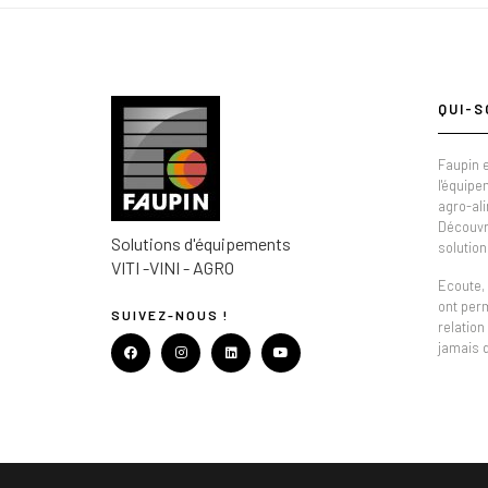
QUI-S
Faupin e
l'équipe
agro-al
Découvr
Solutions d'équipements
solution
VITI -VINI - AGRO
Ecoute, 
ont per
SUIVEZ-NOUS !
relation
jamais 